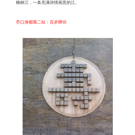
柳林江，一条充满诗情画意的江。
乔口渔都第二站：百岁牌坊