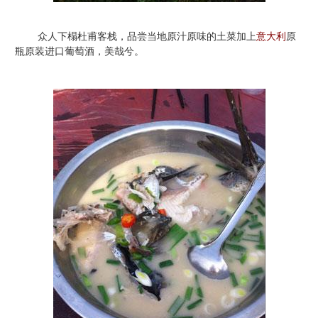
众人下榻杜甫客栈，品尝当地原汁原味的土菜加上
意大利
原
瓶原装进口葡萄酒，美哉兮。