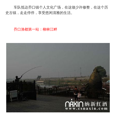
车队抵达乔口镇个人文化广场，在这做少许修整，在这个历
史古镇，走走停停，享受悠闲清雅的生活。
乔口渔都第一站：柳林江畔