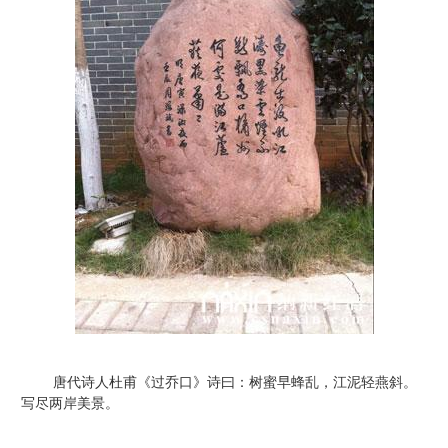
唐代诗人杜甫《过乔口》诗曰：树蜜早蜂乱，江泥轻燕斜。
写尽两岸美景。