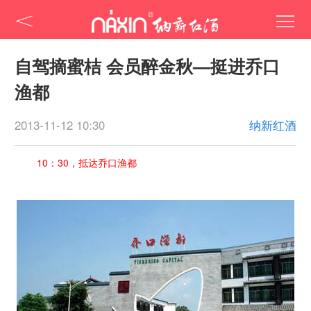
自驾摘蜜桔 会员醉金秋—挺进乔口
渔都
2013-11-12 10:30
纳新红酒
10：30，抵达乔口渔都