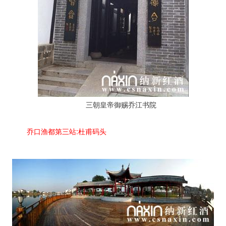
三朝皇帝御赐乔江书院
乔口渔都第三站:杜甫码头